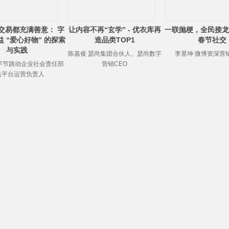
交易都充满善意： 字
让内容不再“玄学” - 优衣库再
一联抛梗，全民接龙
 “爱心好物” 的探索
造品类TOP1
春节社交
与实践
陈嘉俊 瑟尚集团合伙人、瑟尚数字
李昱坤 微博资深营
字节跳动企业社会责任部
营销CEO
益平台运营负责人