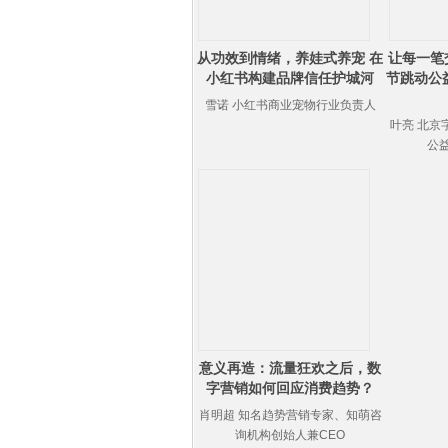
从功效到情绪，养娃式养宠 在
让每一笔
小红书构建品牌信任护城河
节跳动公益
雪诺 小红书商业宠物行业负责人
叶亮 北京
公
意义再造：流量狂欢之后，数
字营销如何回应消费趋势？
肖明超 知名趋势营销专家、知萌咨
询机构创始人兼CEO