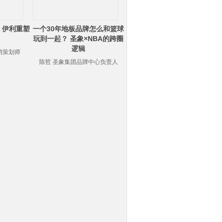
 伊利重塑
一个30年地板品牌怎么和篮球
玩到一起？ 圣象×NBA的跨圈
逻辑
销策划师
陈哲 圣象集团品牌中心负责人