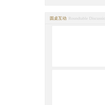
圆桌互动
Roundtable Discussi