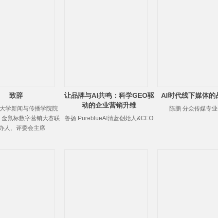
致辞
让品牌与AI共鸣：科学GEO驱
AI时代线下媒体的
动的企业营销升维
京大学新闻与传播学院院
陈鹏 分众传媒专
，金鼠标数字营销大赛联
鲁扬 PureblueAI清蓝创始人&CEO
办人、评委会主席